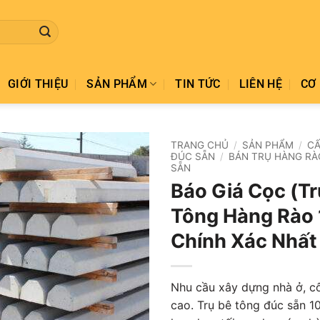
GIỚI THIỆU
SẢN PHẨM
TIN TỨC
LIÊN HỆ
CƠ 
TRANG CHỦ
/
SẢN PHẨM
/
CẤ
ĐÚC SẴN
/
BÁN TRỤ HÀNG RÀ
SẴN
Add to
Báo Giá Cọc (Tr
wishlist
Tông Hàng Rào
Chính Xác Nhất
Nhu cầu xây dựng nhà ở, cô
cao. Trụ bê tông đúc sẵn 1