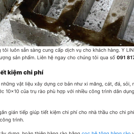
g tôi luôn sẵn sàng cung cấp dịch vụ cho khách hàng. Y LI
lượng sản phẩm. Liên hệ ngay cho chúng tôi qua số
091 81
iết kiệm chi phí
những vật liệu xây dựng cơ bản như xi măng, cát, đá, sỏi,
ớc 10×10 của trụ rào phù hợp với nhiều công trình dân dụ
gắn gián tiếp giúp tiết kiệm chi phí cho nhà thầu cho chi p
công trình.
 xây dựng, hoàn thiện hàng rào bằng
cọc bê tông hàng rào
v