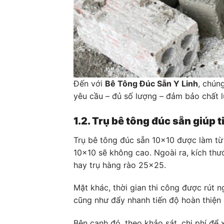
Đến với
Bê Tông Đúc Sẵn Y Linh
, chún
yêu cầu – đủ số lượng – đảm bảo chất 
1.2. Trụ bê tông đúc sẵn giúp t
Trụ bê tông đúc sẵn 10×10 được làm từ 
10×10 sẽ không cao. Ngoài ra, kích thư
hay trụ hàng rào 25×25.
Mặt khác, thời gian thi công được rút n
cũng như đẩy nhanh tiến độ hoàn thiện 
Bên cạnh đó, theo khảo sát, chi phí để