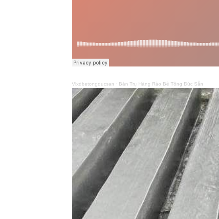
Vlxdbetongducsan
·
Bán Trụ Hàng Rào Bê Tông Đúc Sẵn