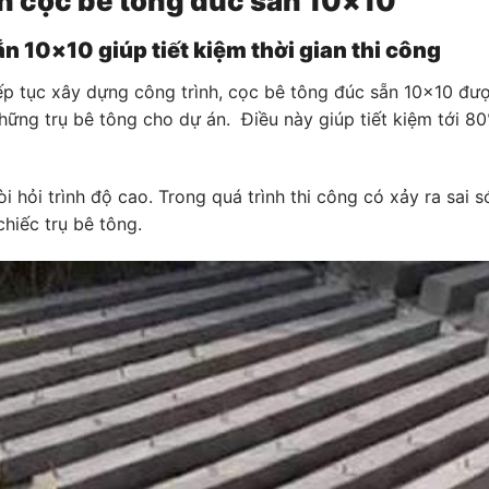
ọn cọc bê tông đúc sẵn 10×10
ẵn 10×10 giúp tiết kiệm thời gian thi công
 tục xây dựng công trình, cọc bê tông đúc sẵn 10×10 được g
hững trụ bê tông cho dự án. Điều này giúp tiết kiệm tới 80%
i hỏi trình độ cao. Trong quá trình thi công có xảy ra sai s
hiếc trụ bê tông.