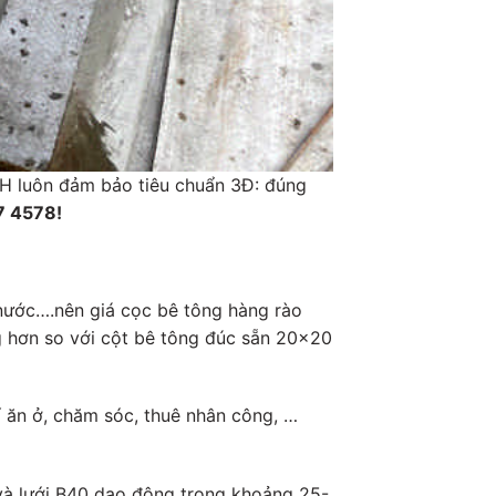
NH luôn đảm bảo tiêu chuẩn 3Đ: đúng
7 4578!
 nước….nên giá cọc bê tông hàng rào
ng hơn so với cột bê tông đúc sẵn 20×20
hí ăn ở, chăm sóc, thuê nhân công, …
à lưới B40 dao động trong khoảng 25-