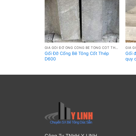
GIÁ GỐI ĐỠ ỐNG CỐNG BÊ TÔNG CỐT THÉP ĐÚC SẴN
GIÁ GỐI ĐỠ ỐNG CỐNG BÊ TÔNG CỐT THÉP ĐÚC SẴN
Tông Cốt Thép
Gối Đỡ Cống Bê Tông Cốt Thép
Gối 
D600
quy 
Công Ty TNHH Y LINH