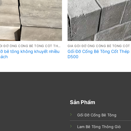
GIÁ GỐI ĐỠ ỐNG CỐNG BÊ TÔNG CỐT THÉP ĐÚC SẴN
đỡ bê tông không khuyết nhiều
Gối Đỡ Cống Bê Tông Cốt Thép
cách
D500
Sản Phẩm
Gối Đỡ Cống Bê Tông
Lam Bê Tông Thông Gió