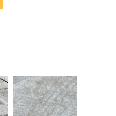
 to
Add to
ist
wishlist