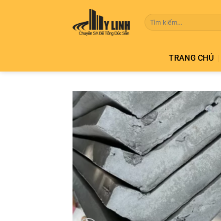
Bỏ
qua
Tìm
kiếm:
nội
dung
TRANG CHỦ