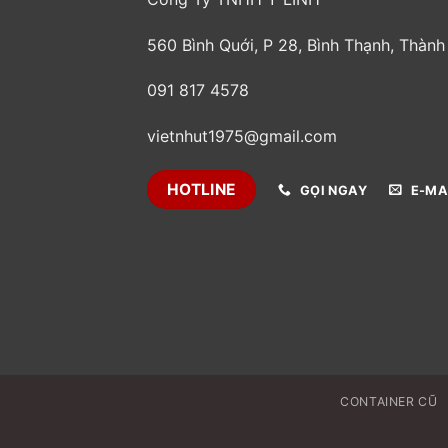
560 Bình Quới, P 28, Bình Thạnh, Thàn
091 817 4578
vietnhut1975@gmail.com
HOTLINE
GỌI NGAY
E-MA
CONTAINER CŨ