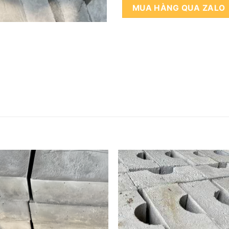
MUA HÀNG QUA ZALO
Add to
Add
wishlist
wishl