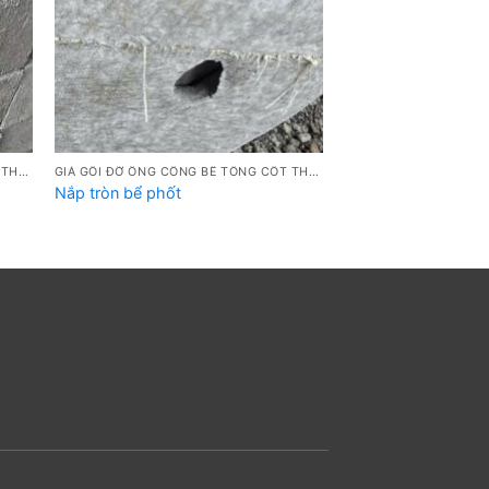
GIÁ GỐI ĐỠ ỐNG CỐNG BÊ TÔNG CỐT THÉP ĐÚC SẴN
GIÁ GỐI ĐỠ ỐNG CỐNG BÊ TÔNG CỐT THÉP ĐÚC SẴN
Nắp tròn bể phốt