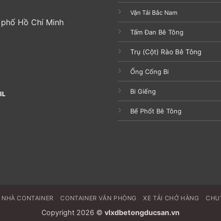
Vận Tải Bắc Nam
h phố Hồ Chí Minh
Tấm Đan Bê Tông
Trụ (Cột) Rào Bê Tông
Ống Cống Bi
Bi Giếng
IL
Bể Phốt Bê Tông
NHÀ CONTAINER
CONTAINER VĂN PHÒNG
XE TẢI CHỞ HÀNG
CHU
Copyright 2026 ©
vlxdbetongducsan.vn