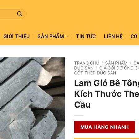
GIỚI THIỆU
SẢN PHẨM
TIN TỨC
LIÊN HỆ
CƠ 
TRANG CHỦ
/
SẢN PHẨM
/
CẤ
ĐÚC SẴN
/
GIÁ GỐI ĐỠ ỐNG 
CỐT THÉP ĐÚC SẴN
Add to
Lam Gió Bê Tôn
wishlist
Kích Thước The
Cầu
MUA HÀNG NHANH