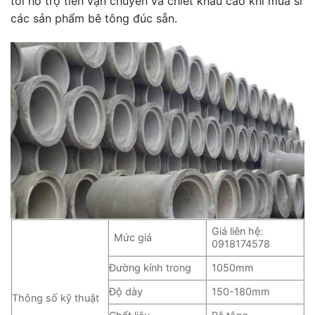
tôi hỗ trợ tiền vận chuyển và chiết khấu cao khi mua sỉ
các sản phẩm bê tông đúc sẵn.
Giá liên hệ:
Mức giá
0918174578
Đường kính trong
1050mm
Độ dày
150-180mm
Thông số kỹ thuật