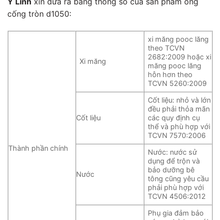
Y Linh
xin đưa ra bảng thống số của sản phẩm ống
cống tròn d1050:
xi măng pooc lăng
theo TCVN
2682:2009 hoặc xi
Xi măng
măng pooc lăng
hỗn hơn theo
TCVN 5260:2009
Cốt liệu: nhỏ và lớn
đều phải thỏa mãn
Cốt liệu
các quy định cụ
thể và phù hợp với
TCVN 7570:2006
Thành phần chính
Nước: nước sử
dụng để trộn và
bảo dưỡng bê
Nước
tông cũng yêu cầu
phải phù hợp với
TCVN 4506:2012
Phụ gia đảm bảo