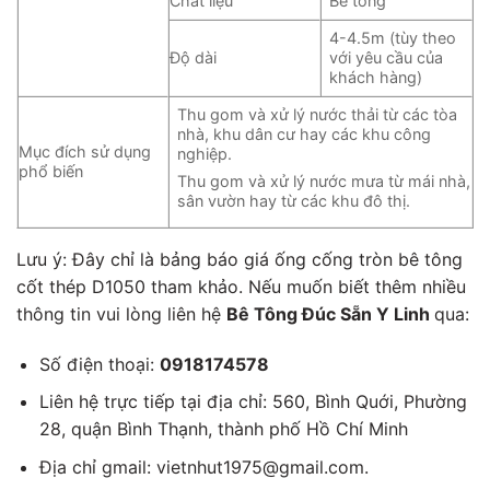
Chất liệu
Bê tông
4-4.5m (tùy theo
Độ dài
với yêu cầu của
khách hàng)
Thu gom và xử lý nước thải từ các tòa
nhà, khu dân cư hay các khu công
Mục đích sử dụng
nghiệp.
phổ biến
Thu gom và xử lý nước mưa từ mái nhà,
sân vườn hay từ các khu đô thị.
Lưu ý: Đây chỉ là bảng báo giá ống cống tròn bê tông
cốt thép D1050 tham khảo. Nếu muốn biết thêm nhiều
thông tin vui lòng liên hệ
Bê Tông Đúc Sẵn Y Linh
qua:
Số điện thoại:
0918174578
Liên hệ trực tiếp tại địa chỉ: 560, Bình Quới, Phường
28, quận Bình Thạnh, thành phố Hồ Chí Minh
Địa chỉ gmail: vietnhut1975@gmail.com.