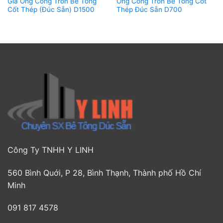
Giá Ống Cống Tròn Bê Tông
Ống Cống Tròn Bê Tông Cốt
Cốt Thép (Đúc Sẵn) D1500
Thép Đúc Sẵn D700
Công Ty TNHH Y LINH
560 Bình Quới, P 28, Bình Thạnh, Thành phố Hồ Chí
Minh
091 817 4578