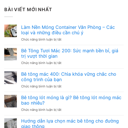
BÀI VIẾT MỚI NHẤT
Làm Nền Móng Container Văn Phòng – Các
loại và những điều cần chú ý
ở
Chức năng bình luận bị tắt
Làm
Nền
Bê Tông Tươi Mác 200: Sức mạnh bền bỉ, giá
Móng
trị vượt thời gian
Container
ở
Chức năng bình luận bị tắt
Văn
Bê
Phòng
Tông
Bê tông mác 400: Chìa khóa vững chắc cho
–
Tươi
Các
công trình của bạn
Mác
loại
ở
Chức năng bình luận bị tắt
200:
và
Bê
Sức
những
tông
Bê tông lót móng là gì? Bê tông lót móng mác
mạnh
điều
mác
bền
bao nhiêu?
cần
400:
bỉ,
chú
ở
Chức năng bình luận bị tắt
Chìa
giá
ý
Bê
khóa
trị
tông
Hướng dẫn lựa chọn mác bê tông cho đường
vững
vượt
lót
chắc
giao thông
thời