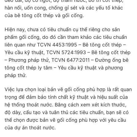
dẻo dai, độ co ngót, độ thấm nước, bố trí cốt thép,
hàn nối, uốn cong, chống gỉ sét và các yếu tố khác
của bê tông cốt thép và gối cống.
Hiện nay, chưa có tiêu chuẩn cụ thể riêng cho sản
phẩm gối cống, do đó cần tham khảo các tiêu chuẩn
liên quan như TCVN 4453:1995 – Bê tông cốt thép –
Yêu cầu kỹ thuật, TCVN 5724:1993 – Bê tông cốt thép
– Phương pháp thử, TCVN 6477:2011 – Đường ống bê
tông cốt thép ly tâm – Yêu cầu kỹ thuật và phương
pháp thử.
Việc lựa chọn loại bản vẽ gối cống phù hợp là rất quan
trọng để đảm bảo tính chất kỹ thuật và hiệu suất của
hệ thống thoát nước. Bằng cách xem xét kích thước,
độ dày, cấu tạo và tuân thủ các tiêu chuẩn, bạn sẽ có
thể chọn được bản vẽ gối cống phù hợp với yêu cầu
của dự án thoát nước.