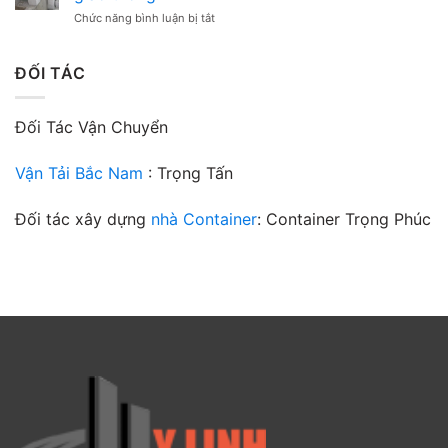
móng
cho
gian
ở
Chức năng bình luận bị tắt
là
công
Hướng
gì?
trình
dẫn
Bê
của
lựa
ĐỐI TÁC
tông
bạn
chọn
lót
mác
móng
bê
mác
Đối Tác Vận Chuyển
tông
bao
cho
nhiêu?
đường
Vận Tải Bắc Nam
: Trọng Tấn
giao
thông
Đối tác xây dựng
nhà Container
: Container Trọng Phúc