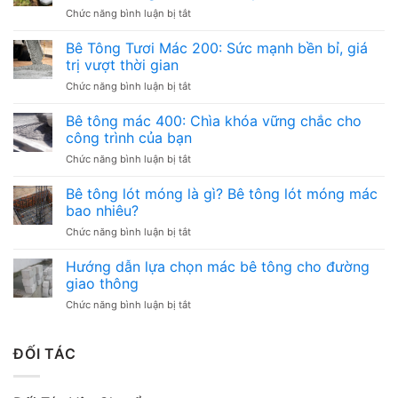
ở
Chức năng bình luận bị tắt
Làm
Nền
Bê Tông Tươi Mác 200: Sức mạnh bền bỉ, giá
Móng
trị vượt thời gian
Container
ở
Chức năng bình luận bị tắt
Văn
Bê
Phòng
Tông
Bê tông mác 400: Chìa khóa vững chắc cho
–
Tươi
Các
công trình của bạn
Mác
loại
ở
Chức năng bình luận bị tắt
200:
và
Bê
Sức
những
tông
Bê tông lót móng là gì? Bê tông lót móng mác
mạnh
điều
mác
bền
bao nhiêu?
cần
400:
bỉ,
chú
ở
Chức năng bình luận bị tắt
Chìa
giá
ý
Bê
khóa
trị
tông
Hướng dẫn lựa chọn mác bê tông cho đường
vững
vượt
lót
chắc
giao thông
thời
móng
cho
gian
ở
Chức năng bình luận bị tắt
là
công
Hướng
gì?
trình
dẫn
Bê
của
lựa
ĐỐI TÁC
tông
bạn
chọn
lót
mác
móng
bê
mác