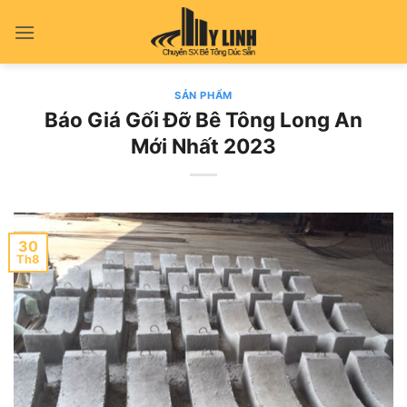
Bỏ
qua
nội
dung
SẢN PHẨM
Báo Giá Gối Đỡ Bê Tông Long An
Mới Nhất 2023
30
Th8