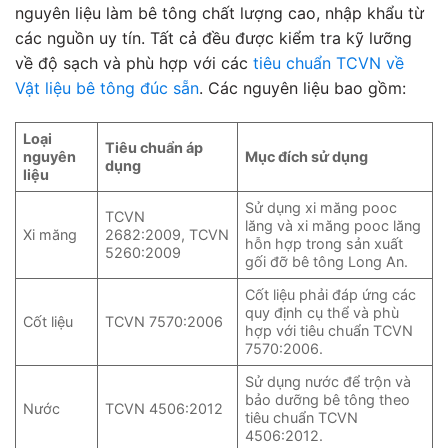
nguyên liệu làm bê tông chất lượng cao, nhập khẩu từ
các nguồn uy tín. Tất cả đều được kiểm tra kỹ lưỡng
về độ sạch và phù hợp với các
tiêu chuẩn TCVN về
Vật liệu bê tông đúc sẵn
. Các nguyên liệu bao gồm:
Loại
Tiêu chuẩn áp
nguyên
Mục đích sử dụng
dụng
liệu
Sử dụng xi măng pooc
TCVN
lăng và xi măng pooc lăng
Xi măng
2682:2009, TCVN
hỗn hợp trong sản xuất
5260:2009
gối đỡ bê tông Long An.
Cốt liệu phải đáp ứng các
quy định cụ thể và phù
Cốt liệu
TCVN 7570:2006
hợp với tiêu chuẩn TCVN
7570:2006.
Sử dụng nước để trộn và
bảo dưỡng bê tông theo
Nước
TCVN 4506:2012
tiêu chuẩn TCVN
4506:2012.