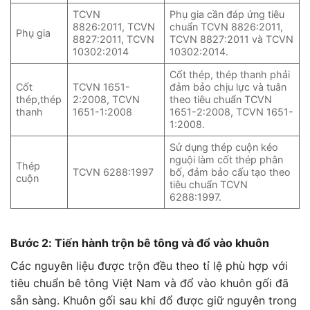
TCVN
Phụ gia cần đáp ứng tiêu
8826:2011, TCVN
chuẩn TCVN 8826:2011,
Phụ gia
8827:2011, TCVN
TCVN 8827:2011 và TCVN
10302:2014
10302:2014.
Cốt thép, thép thanh phải
Cốt
TCVN 1651-
đảm bảo chịu lực và tuân
thép,thép
2:2008, TCVN
theo tiêu chuẩn TCVN
thanh
1651-1:2008
1651-2:2008, TCVN 1651-
1:2008.
Sử dụng thép cuộn kéo
nguội làm cốt thép phân
Thép
TCVN 6288:1997
bố, đảm bảo cấu tạo theo
cuộn
tiêu chuẩn TCVN
6288:1997.
Bước 2: Tiến hành trộn bê tông và đổ vào khuôn
Các nguyên liệu được trộn đều theo tỉ lệ phù hợp với
tiêu chuẩn bê tông Việt Nam và đổ vào khuôn gối đã
sẵn sàng. Khuôn gối sau khi đổ được giữ nguyên trong