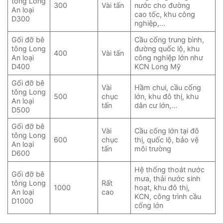
tông Long
300
Vài tấn
nước cho đường
An loại
cao tốc, khu công
D300
nghiệp,…
Gối đỡ bê
Cầu cống trung bình,
tông Long
đường quốc lộ, khu
400
Vài tấn
An loại
công nghiệp lớn như
D400
KCN Long Mỹ
Gối đỡ bê
Vài
Hầm chui, cầu cống
tông Long
500
chục
lớn, khu đô thị, khu
An loại
tấn
dân cư lớn,…
D500
Gối đỡ bê
Vài
Cầu cống lớn tại đô
tông Long
600
chục
thị, quốc lộ, bảo vệ
An loại
tấn
môi trường
D600
Hệ thống thoát nước
Gối đỡ bê
mưa, thải nước sinh
tông Long
Rất
1000
hoạt, khu đô thị,
An loại
cao
KCN, công trình cầu
D1000
cống lớn