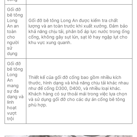
Gối đỡ
bê tông
Long
Gối đỡ bê tông Long An được kiểm tra chất
An an
lượng và an toàn trước khi xuất xưởng. Đảm bảo
toàn
khả năng chịu tải, phân bổ áp lực nước trong ống
cho
cống, không gây sụt lún, sạt lở hay ngập lụt cho
người
khu vực xung quanh.
sử
dụng
Gối đỡ
bê tông
Long
Thiết kế của gối đỡ cống bao gồm nhiều kích
An
thước, hình dạng và khả năng chịu tải khác nhau
mang
như đế cống D300, D400, và nhiều loại khác.
sự đa
Khách hàng có sự thoải mái trong việc lựa chọn
dạng và
và sử dụng gối đỡ cho các dự án cống bê tông
linh
phù hợp.
hoạt
vượt
trội