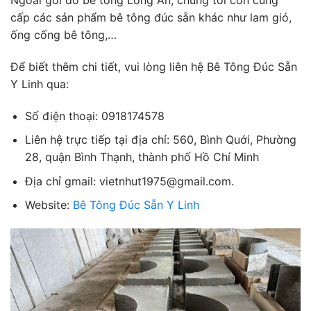
Ngoài gối đỡ bê tông Long An, chúng tôi còn cung
cấp các sản phẩm bê tông đúc sẵn khác như lam gió,
ống cống bê tông,…
Để biết thêm chi tiết, vui lòng liên hệ Bê Tông Đúc Sẵn
Y Linh qua:
Số điện thoại: 0918174578
Liên hệ trực tiếp tại địa chỉ: 560, Bình Quới, Phường
28, quận Bình Thạnh, thành phố Hồ Chí Minh
Địa chỉ gmail: vietnhut1975@gmail.com.
Website:
Bê Tông Đúc Sẵn Y Linh