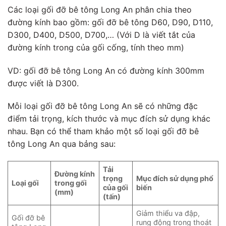
Các loại gối đỡ bê tông Long An phân chia theo
đường kính bao gồm: gối đỡ bê tông D60, D90, D110,
D300, D400, D500, D700,… (Với D là viết tắt của
đường kính trong của gối cống, tính theo mm)
VD: gối đỡ bê tông Long An có đường kính 300mm
được viết là D300.
Mỗi loại gối đỡ bê tông Long An sẽ có những đặc
điểm tải trọng, kích thước và mục đích sử dụng khác
nhau. Bạn có thể tham khảo một số loại gối đỡ bê
tông Long An qua bảng sau:
Tải
Đường
kính
trọng
Mục đích sử
dụng phổ
Loại gối
trong
gối
của
gối
biến
(mm)
(tấn)
Giảm thiểu va đập,
Gối đỡ bê
rung động trong thoát