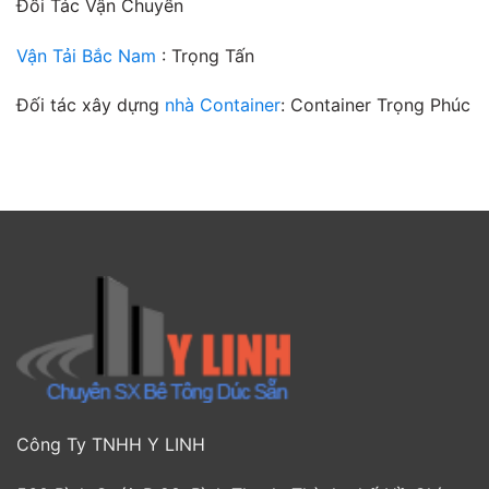
Đối Tác Vận Chuyển
tông
bao
cho
nhiêu?
đường
Vận Tải Bắc Nam
: Trọng Tấn
giao
thông
Đối tác xây dựng
nhà Container
: Container Trọng Phúc
Công Ty TNHH Y LINH