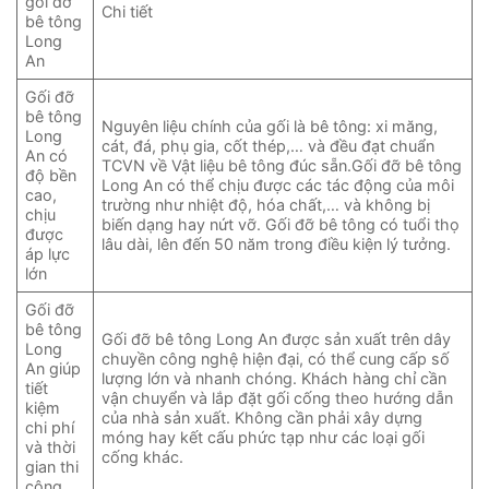
gối đỡ
Chi tiết
bê tông
Long
An
Gối đỡ
bê tông
Nguyên liệu chính của gối là bê tông: xi măng,
Long
cát, đá, phụ gia, cốt thép,… và đều đạt chuẩn
An có
TCVN về Vật liệu bê tông đúc sẵn.Gối đỡ bê tông
độ bền
Long An có thể chịu được các tác động của môi
cao,
trường như nhiệt độ, hóa chất,… và không bị
chịu
biến dạng hay nứt vỡ. Gối đỡ bê tông có tuổi thọ
được
lâu dài, lên đến 50 năm trong điều kiện lý tưởng.
áp lực
lớn
Gối đỡ
bê tông
Gối đỡ bê tông Long An được sản xuất trên dây
Long
chuyền công nghệ hiện đại, có thể cung cấp số
An giúp
lượng lớn và nhanh chóng. Khách hàng chỉ cần
tiết
vận chuyển và lắp đặt gối cống theo hướng dẫn
kiệm
của nhà sản xuất. Không cần phải xây dựng
chi phí
móng hay kết cấu phức tạp như các loại gối
và thời
cống khác.
gian thi
công