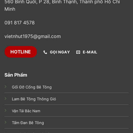
560 Bình Quới, P 28, Bình Thạnh, Thành phố Hồ Chí
Minh
091 817 4578
vietnhut1975@gmail.com
HOTLINE
GỌI NGAY
E-MAIL
Sản Phẩm
Gối Đỡ Cống Bê Tông
Lam Bê Tông Thông Gió
Vận Tải Bắc Nam
Tấm Đan Bê Tông