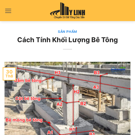
Bỏ
qua
nội
dung
SẢN PHẨM
Cách Tính Khối Lượng Bê Tông
30
Th8