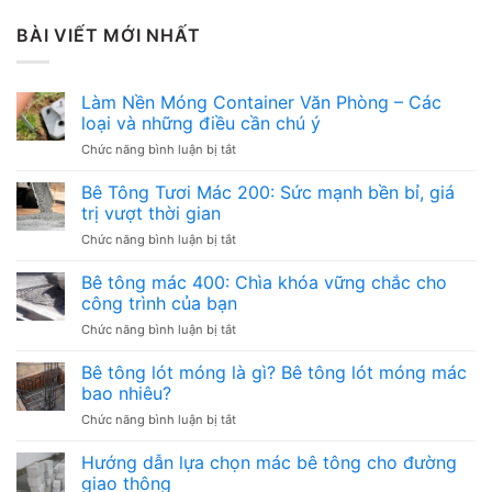
BÀI VIẾT MỚI NHẤT
Làm Nền Móng Container Văn Phòng – Các
loại và những điều cần chú ý
ở
Chức năng bình luận bị tắt
Làm
Nền
Bê Tông Tươi Mác 200: Sức mạnh bền bỉ, giá
Móng
trị vượt thời gian
Container
ở
Chức năng bình luận bị tắt
Văn
Bê
Phòng
Tông
Bê tông mác 400: Chìa khóa vững chắc cho
–
Tươi
Các
công trình của bạn
Mác
loại
ở
Chức năng bình luận bị tắt
200:
và
Bê
Sức
những
tông
Bê tông lót móng là gì? Bê tông lót móng mác
mạnh
điều
mác
bền
bao nhiêu?
cần
400:
bỉ,
chú
ở
Chức năng bình luận bị tắt
Chìa
giá
ý
Bê
khóa
trị
tông
Hướng dẫn lựa chọn mác bê tông cho đường
vững
vượt
lót
chắc
giao thông
thời