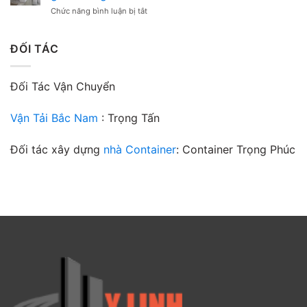
móng
cho
gian
ở
Chức năng bình luận bị tắt
là
công
Hướng
gì?
trình
dẫn
Bê
của
lựa
ĐỐI TÁC
tông
bạn
chọn
lót
mác
móng
bê
mác
Đối Tác Vận Chuyển
tông
bao
cho
nhiêu?
đường
Vận Tải Bắc Nam
: Trọng Tấn
giao
thông
Đối tác xây dựng
nhà Container
: Container Trọng Phúc