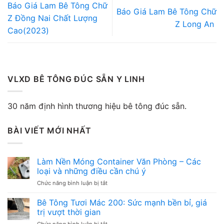
Báo Giá Lam Bê Tông Chữ
Báo Giá Lam Bê Tông Chữ
Z Đồng Nai Chất Lượng
Z Long An
Cao(2023)
VLXD BÊ TÔNG ĐÚC SẴN Y LINH
30 năm định hình thương hiệu bê tông đúc sẵn.
BÀI VIẾT MỚI NHẤT
Làm Nền Móng Container Văn Phòng – Các
loại và những điều cần chú ý
ở
Chức năng bình luận bị tắt
Làm
Nền
Bê Tông Tươi Mác 200: Sức mạnh bền bỉ, giá
Móng
trị vượt thời gian
Container
ở