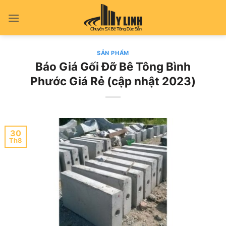
Bỏ
qua
nội
dung
SẢN PHẨM
Báo Giá Gối Đỡ Bê Tông Bình
Phước Giá Rẻ (cập nhật 2023)
30
Th8