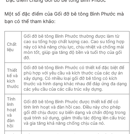
Một số đặc điểm của Gối đỡ bê tông Bình Phước mà
bạn có thể tham khảo:
Gối đỡ bê tông Bình Phước thường được làm từ
cao su tổng hợp chất lượng cao. Cao su tổng hợp
Chất
này có khả năng chịu lực, chịu nhiệt và chống mài
liệu
mòn tốt, giúp gia tăng độ bền và tuổi thọ của gối
đỡ.
Gối đỡ bê tông Bình Phước có thiết kế đặc biệt để
Thiết
phù hợp với yêu cầu và kích thước của các dự án
kế và
xây dựng. Có nhiều loại gối đỡ bê tông có kích
kích
thước và hình dạng khác nhau để đáp ứng đa dạng
thước
các yêu cầu của các cấu trúc xây dựng.
Tính
Gối đỡ bê tông Bình Phước được thiết kế để có
linh
tính linh hoạt và đàn hồi cao. Điều này cho phép
hoạt
gối đỡ chịu được sự biến dạng và chấn động trong
và
quá trình sử dụng, giảm thiểu tác động lên cấu trúc
đàn
và gia tăng khả năng chống chịu của nó.
hồi