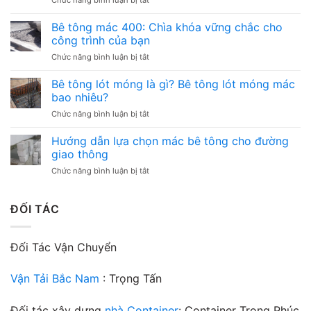
Chức năng bình luận bị tắt
Văn
Bê
Phòng
Tông
Bê tông mác 400: Chìa khóa vững chắc cho
–
Tươi
Các
công trình của bạn
Mác
loại
ở
Chức năng bình luận bị tắt
200:
và
Bê
Sức
những
tông
Bê tông lót móng là gì? Bê tông lót móng mác
mạnh
điều
mác
bền
bao nhiêu?
cần
400:
bỉ,
chú
ở
Chức năng bình luận bị tắt
Chìa
giá
ý
Bê
khóa
trị
tông
Hướng dẫn lựa chọn mác bê tông cho đường
vững
vượt
lót
chắc
giao thông
thời
móng
cho
gian
ở
Chức năng bình luận bị tắt
là
công
Hướng
gì?
trình
dẫn
Bê
của
lựa
ĐỐI TÁC
tông
bạn
chọn
lót
mác
móng
bê
mác
Đối Tác Vận Chuyển
tông
bao
cho
nhiêu?
đường
Vận Tải Bắc Nam
: Trọng Tấn
giao
thông
Đối tác xây dựng
nhà Container
: Container Trọng Phúc