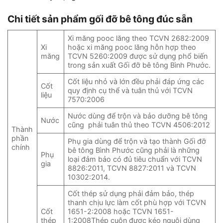
Chi tiết sản phẩm gối đỡ bê tông đúc sẵn
Xi măng pooc lăng theo TCVN 2682:2009
Xi
hoặc xi măng pooc lăng hỗn hợp theo
măng
TCVN 5260:2009 được sử dụng phổ biến
trong sản xuất Gối đỡ bê tông Bình Phước.
Cốt liệu nhỏ và lớn đều phải đáp ứng các
Cốt
quy định cụ thể và tuân thủ với TCVN
liệu
7570:2006
Nước dùng để trộn và bảo dưỡng bê tông
Nước
cũng phải tuân thủ theo TCVN 4506:2012
Thành
phần
Phụ gia dùng để trộn và tạo thành Gối đỡ
chính
bê tông Bình Phước cũng phải là những
Phụ
loại đảm bảo có đủ tiêu chuẩn với TCVN
gia
8826:2011, TCVN 8827:2011 và TCVN
10302:2014.
Cốt thép sử dụng phải đảm bảo, thép
thanh chịu lực làm cốt phù hợp với TCVN
Cốt
1651-2:2008 hoặc TCVN 1651-
thép
1:2008Thép cuộn được kéo nguội dùng