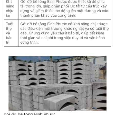
Khả
Gối đỡ bê tông Bình Phước được thiết kế để chịu
năng
tải trọng lớn, giúp phân phối lực tải từ cấu trúc xây
chịu
dựng và giảm thiểu tác động lên mặt đường và các
tải
thành phần khác của công trình.
Tuổi
Gối đỡ bê tông Bình Phước có khả năng chịu được
thọ
các điều kiện môi trường khắc nghiệt và có tuổi thọ
và
cao. Chúng cũng yêu cầu ít bảo trì, giúp tiết kiệm
bảo
thời gian và chi phí trong việc duy trì và vận hành
trì
công trình.
goi do be tong Binh Phuoc