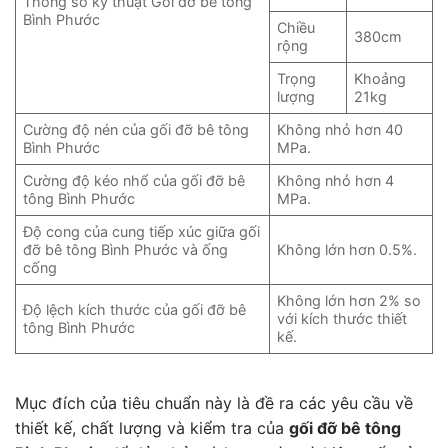
Thông số kỹ thuật Gối đỡ bê tông
Bình Phước
Chiều
380cm
rộng
Trọng
Khoảng
lượng
21kg
Cường độ nén của gối đỡ bê tông
Không nhỏ hơn 40
Bình Phước
MPa.
Cường độ kéo nhổ của gối đỡ bê
Không nhỏ hơn 4
tông Bình Phước
MPa.
Độ cong của cung tiếp xúc giữa gối
đỡ bê tông Bình Phước và ống
Không lớn hơn 0.5%.
cống
Không lớn hơn 2% so
Độ lệch kích thước của gối đỡ bê
với kích thước thiết
tông Bình Phước
kế.
Mục đích của tiêu chuẩn này là đề ra các yêu cầu về
thiết kế, chất lượng và kiểm tra của
gối đỡ bê tông