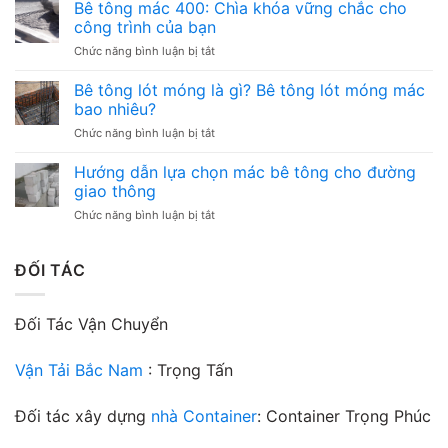
Tông
Bê tông mác 400: Chìa khóa vững chắc cho
–
Tươi
Các
công trình của bạn
Mác
loại
ở
Chức năng bình luận bị tắt
200:
và
Bê
Sức
những
tông
Bê tông lót móng là gì? Bê tông lót móng mác
mạnh
điều
mác
bền
bao nhiêu?
cần
400:
bỉ,
chú
ở
Chức năng bình luận bị tắt
Chìa
giá
ý
Bê
khóa
trị
tông
Hướng dẫn lựa chọn mác bê tông cho đường
vững
vượt
lót
chắc
giao thông
thời
móng
cho
gian
ở
Chức năng bình luận bị tắt
là
công
Hướng
gì?
trình
dẫn
Bê
của
lựa
ĐỐI TÁC
tông
bạn
chọn
lót
mác
móng
bê
mác
Đối Tác Vận Chuyển
tông
bao
cho
nhiêu?
đường
Vận Tải Bắc Nam
: Trọng Tấn
giao
thông
Đối tác xây dựng
nhà Container
: Container Trọng Phúc