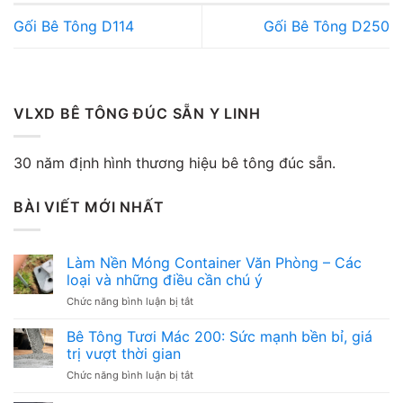
Gối Bê Tông D114
Gối Bê Tông D250
VLXD BÊ TÔNG ĐÚC SẴN Y LINH
30 năm định hình thương hiệu bê tông đúc sẵn.
BÀI VIẾT MỚI NHẤT
Làm Nền Móng Container Văn Phòng – Các
loại và những điều cần chú ý
ở
Chức năng bình luận bị tắt
Làm
Nền
Bê Tông Tươi Mác 200: Sức mạnh bền bỉ, giá
Móng
trị vượt thời gian
Container
ở
Chức năng bình luận bị tắt
Văn
Bê
Phòng