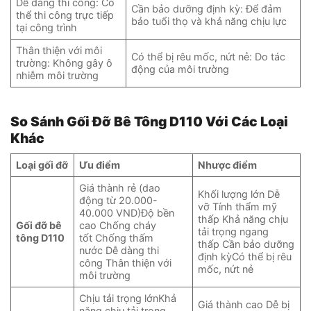
Dễ dàng thi công: Có
Cần bảo dưỡng định kỳ: Để đảm
thể thi công trực tiếp
bảo tuổi thọ và khả năng chịu lực
tại công trình
Thân thiện với môi
Có thể bị rêu mốc, nứt nẻ: Do tác
trường: Không gây ô
động của môi trường
nhiễm môi trường
So Sánh Gối Đỡ Bê Tông D110 Với Các Loại
Khác
Loại gối đỡ
Ưu điểm
Nhược điểm
Giá thành rẻ (dao
Khối lượng lớn Dễ
động từ 20.000-
vỡ Tính thẩm mỹ
40.000 VND)Độ bền
thấp Khả năng chịu
Gối đỡ bê
cao Chống cháy
tải trọng ngang
tông D110
tốt Chống thấm
thấp Cần bảo dưỡng
nước Dễ dàng thi
định kỳCó thể bị rêu
công Thân thiện với
mốc, nứt nẻ
môi trường
Chịu tải trọng lớnKhả
Giá thành cao Dễ bị
năng chịu tải trọng