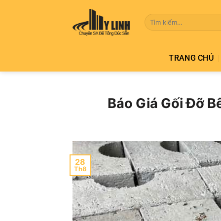
Bỏ
qua
Tìm
kiếm:
nội
dung
TRANG CHỦ
Báo Giá Gối Đỡ B
28
Th8