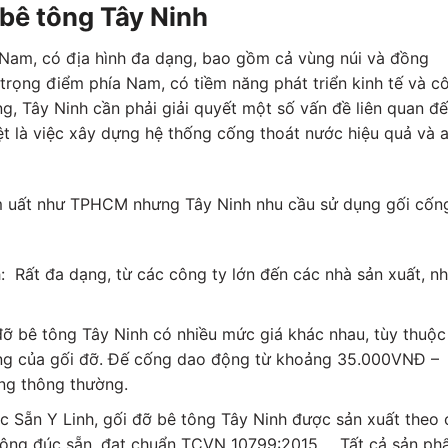
bê tông Tây Ninh
Nam, có địa hình đa dạng, bao gồm cả vùng núi và đồng
trọng điểm phía Nam, có tiềm năng phát triển kinh tế và c
ng, Tây Ninh cần phải giải quyết một số vấn đề liên quan đ
iệt là việc xây dựng hệ thống cống thoát nước hiệu quả và 
m uất như TPHCM nhưng Tây Ninh nhu cầu sử dụng gối cốn
 Rất đa dạng, từ các công ty lớn đến các nhà sản xuất, n
đỡ bê tông Tây Ninh có nhiều mức giá khác nhau, tùy thuộc
năng của gối đỡ. Đế cống dao động từ khoảng 35.000VNĐ –
ng thông thường.
c Sẵn Y Linh, gối đỡ bê tông Tây Ninh được sản xuất theo 
 tông đúc sẵn, đạt chuẩn TCVN 10799:2015,… Tất cả sản p