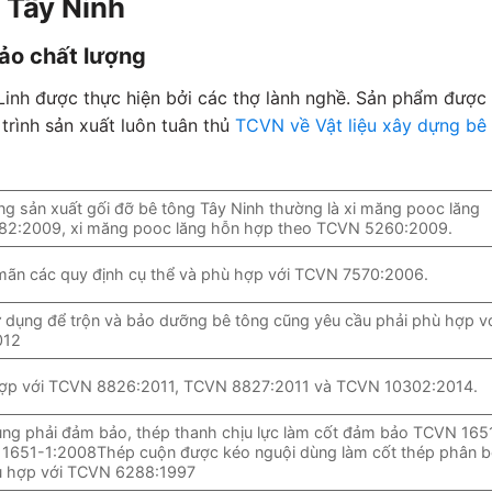
 Tây Ninh
ảo chất lượng
 Linh được thực hiện bởi các thợ lành nghề. Sản phẩm được
 trình sản xuất luôn tuân thủ
TCVN về Vật liệu xây dựng bê
g sản xuất gối đỡ bê tông Tây Ninh thường là xi măng pooc lăng
82:2009, xi măng pooc lăng hỗn hợp theo TCVN 5260:2009.
a mãn các quy định cụ thể và phù hợp với TCVN 7570:2006.
 dụng để trộn và bảo dưỡng bê tông cũng yêu cầu phải phù hợp v
012
hợp với TCVN 8826:2011, TCVN 8827:2011 và TCVN 10302:2014.
ụng phải đảm bảo, thép thanh chịu lực làm cốt đảm bảo TCVN 165
1651-1:2008Thép cuộn được kéo nguội dùng làm cốt thép phân b
ù hợp với TCVN 6288:1997