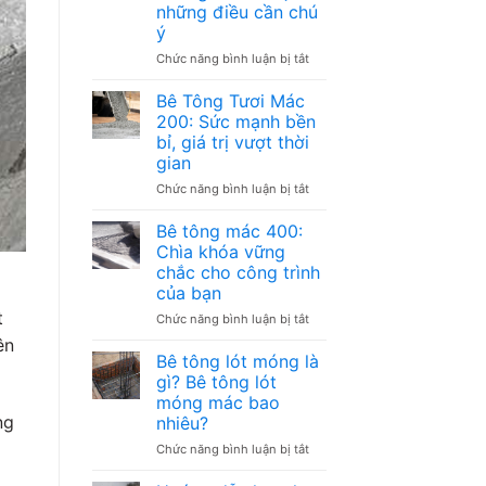
những điều cần chú
ý
ở
Chức năng bình luận bị tắt
Làm
Nền
Bê Tông Tươi Mác
Móng
200: Sức mạnh bền
Container
bỉ, giá trị vượt thời
Văn
gian
Phòng
–
ở
Chức năng bình luận bị tắt
Các
Bê
loại
Tông
Bê tông mác 400:
và
Tươi
Chìa khóa vững
những
Mác
chắc cho công trình
điều
200:
của bạn
cần
Sức
t
chú
mạnh
ở
Chức năng bình luận bị tắt
ý
bền
Bê
ên
bỉ,
tông
Bê tông lót móng là
giá
mác
gì? Bê tông lót
trị
400:
móng mác bao
vượt
Chìa
ng
nhiêu?
thời
khóa
gian
vững
ở
Chức năng bình luận bị tắt
chắc
Bê
cho
tông