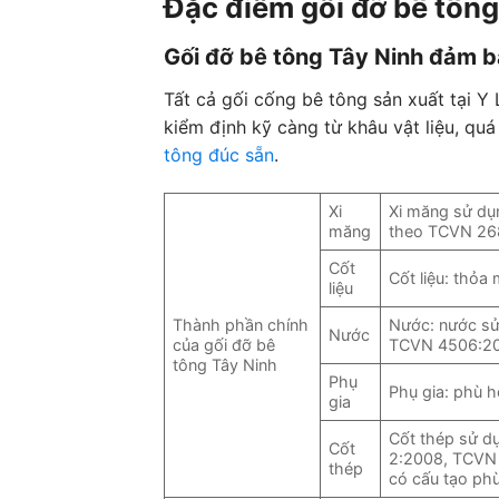
Đặc điểm gối đỡ bê tông
Gối đỡ bê tông Tây Ninh đảm b
Tất cả gối cống bê tông sản xuất tại Y
kiểm định kỹ càng từ khâu vật liệu, quá
tông đúc sẵn
.
Xi
Xi măng sử dụn
măng
theo TCVN 26
Cốt
Cốt liệu: thỏ
liệu
Thành phần chính
Nước: nước sử
Nước
của gối đỡ bê
TCVN 4506:2
tông Tây Ninh
Phụ
Phụ gia: phù 
gia
Cốt thép sử d
Cốt
2:2008, TCVN 
thép
có cấu tạo ph