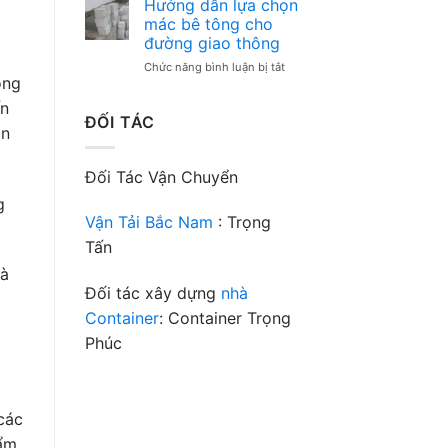
Hướng dẫn lựa chọn
công
lót
mác bê tông cho
trình
móng
đường giao thông
của
là
bạn
ở
Chức năng bình luận bị tắt
gì?
ông
Hướng
Bê
dẫn
tông
ến
lựa
lót
ĐỐI TÁC
an
chọn
móng
mác
mác
bê
bao
Đối Tác Vận Chuyển
tông
nhiêu?
g
cho
đường
Vận Tải Bắc Nam
: Trọng
giao
Tấn
thông
hà
Đối tác xây dựng
nhà
Container
: Container Trọng
Phúc
các
hẩm