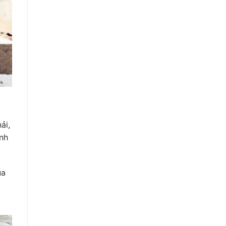
ải,
nh
ủa