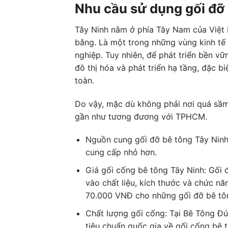
Nhu cầu sử dụng gối đỡ 
Tây Ninh nằm ở phía Tây Nam của Việt 
bằng. Là một trong những vùng kinh tế 
nghiệp. Tuy nhiên, để phát triển bền vữ
đô thị hóa và phát triển hạ tầng, đặc b
toàn.
Do vậy, mặc dù không phải nơi quá sầ
gần như tương đương với TPHCM.
Nguồn cung gối đỡ bê tông Tây Ninh:
cung cấp nhỏ hơn.
Giá gối cống bê tông Tây Ninh: Gối 
vào chất liệu, kích thước và chức 
70.000 VNĐ cho những gối đỡ bê tô
Chất lượng gối cống: Tại Bê Tông Đú
tiêu chuẩn quốc gia về gối cống bê