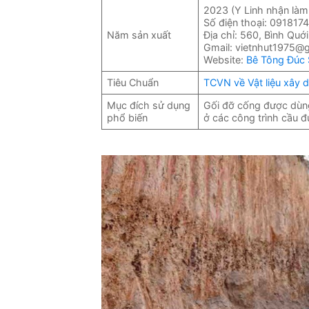
2023 (Y Linh nhận làm
Số điện thoại: 09181
Năm sản xuất
Địa chỉ: 560, Bình Qu
Gmail: vietnhut1975@
Website:
Bê Tông Đúc 
Tiêu Chuẩn
TCVN về Vật liệu xây 
Mục đích sử dụng
Gối đỡ cống được dùng
phổ biến
ở các công trình cầu 