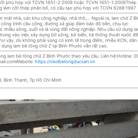
 cốt phù hợp với TCVN 1651-2:2008 hoặc TCVN 1651-1:2008Thép
g làm cốt thép phân bố, có cấu tạo phù hợp với TCVN 6288:1997
m mát nhà, các khu công nghiệp, nhà thờ,… Ngoài ra, lam chữ Z Bì
công trình cầu cống, đường xá giúp đảm bảo độ bền, chịu lực
 có nhiều sông, suối và là vùng đất nông nghiệp. Nhu cầu sử dụng l
trung vào việc xây dựng bờ sông, bờ biển, hệ thống thoát nước đ
Như vậy, dù không phải vùng có kinh tế trọng điểm, nhiều KCN, dân
 dụng lam bê tông chữ Z tại Bình Phước vẫn rất cao.
ông lam bê tông chữ Z Bình Phước theo yêu cầu. Liên hệ:Hotline: 0
ail.comWebsite:
https://vlxdbetongducsan.vn
8, Bình Thạnh, Tp Hồ Chí Minh