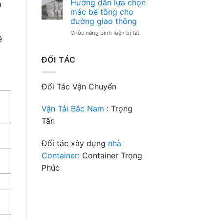
Hướng dẫn lựa chọn
à
công
lót
mác bê tông cho
trình
móng
đường giao thông
của
là
bạn
ở
Chức năng bình luận bị tắt
gì?
ê
Hướng
Bê
dẫn
tông
lựa
lót
ĐỐI TÁC
chọn
móng
mác
mác
bê
bao
Đối Tác Vận Chuyển
tông
nhiêu?
cho
đường
Vận Tải Bắc Nam
: Trọng
giao
Tấn
thông
Đối tác xây dựng
nhà
Container
: Container Trọng
Phúc