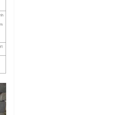
nh
am
ể
91