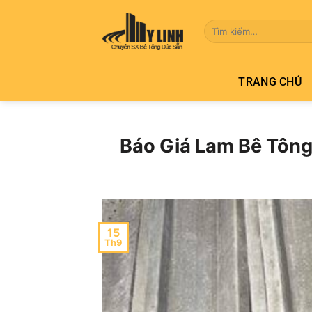
Bỏ
qua
Tìm
kiếm:
nội
dung
TRANG CHỦ
Báo Giá Lam Bê Tông
15
Th9