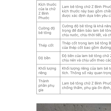
Kích thước
Lam bê tông chữ Z Bình Phướ
của la chữ
kích thước này bao gồm chiều
Z Bình
được xác định dựa trên yêu cầ
Phước
Cường độ bê tông là khả năng
Cường độ
trọng để đảm bảo lam bê tôn
bê tông
chịu nước, chịu thời tiết, và 
Thép cốt trong lam bê tông B
Thép cốt
của thép cốt bao gồm đường k
Độ bền của lam bê tông chữ 
Độ bền
chịu nén và chịu uốn theo các
Khối lượng
Khối lượng riêng của lam bê 
riêng
tích. Thông số này quan trọng 
Thành
Lam bê tông chữ Z Bình Phướ
phần phụ
chống thấm, phụ gia ổn định,…
gia