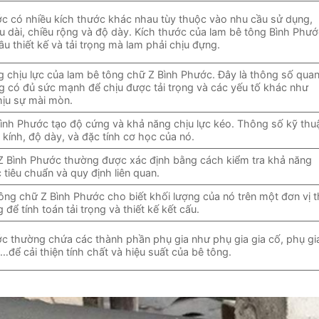
c có nhiều kích thước khác nhau tùy thuộc vào nhu cầu sử dụng,
 dài, chiều rộng và độ dày. Kích thước của lam bê tông Bình Phư
u thiết kế và tải trọng mà lam phải chịu đựng.
 chịu lực của lam bê tông chữ Z Bình Phước. Đây là thông số qua
g có đủ sức mạnh để chịu được tải trọng và các yếu tố khác như
chịu sự mài mòn.
ình Phước tạo độ cứng và khả năng chịu lực kéo. Thông số kỹ thu
ính, độ dày, và đặc tính cơ học của nó.
Z Bình Phước thường được xác định bằng cách kiểm tra khả năng
 tiêu chuẩn và quy định liên quan.
tông chữ Z Bình Phước cho biết khối lượng của nó trên một đơn vị 
để tính toán tải trọng và thiết kế kết cấu.
c thường chứa các thành phần phụ gia như phụ gia gia cố, phụ gi
để cải thiện tính chất và hiệu suất của bê tông.