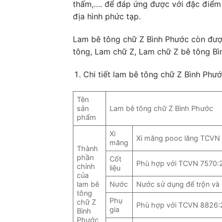
thấm,…. để đáp ứng được với đặc điểm 
địa hình phức tạp.
Lam bê tông chữ Z Bình Phước còn được
tông, Lam chữ Z, Lam chữ Z bê tông B
Chi tiết lam bê tông chữ Z Bình Phư
Tên
sản
Lam bê tông chữ Z Bình Phước
phẩm
Xi
Xi măng pooc lăng TCVN
măng
Thành
phần
Cốt
Phù hợp với TCVN 7570:
chính
liệu
của
lam bê
Nước
Nước sử dụng để trộn và
tông
Phụ
chữ Z
Phù hợp với TCVN 8826:
gia
Bình
Phước