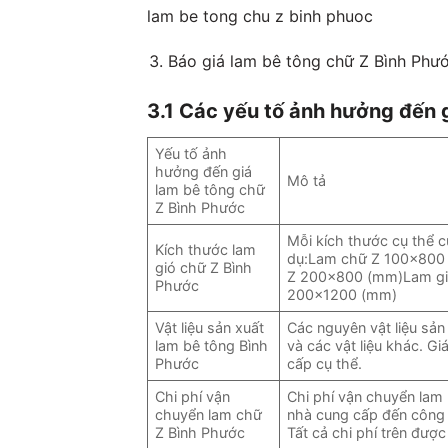
lam be tong chu z binh phuoc
Báo giá lam bê tông chữ Z Bình Phư
3.1 Các yếu tố ảnh hưởng đến 
Yếu tố ảnh
hưởng đến giá
Mô tả
lam bê tông chữ
Z Bình Phước
Mỗi kích thước cụ thể c
Kích thước lam
dụ:Lam chữ Z 100×800
gió chữ Z Bình
Z 200×800 (mm)Lam gi
Phước
200×1200 (mm)
Vật liệu sản xuất
Các nguyên vật liệu sản
lam bê tông Bình
và các vật liệu khác. Gi
Phước
cấp cụ thể.
Chi phí vận
Chi phí vận chuyển lam 
chuyển lam chữ
nhà cung cấp đến công 
Z Bình Phước
Tất cả chi phí trên đượ