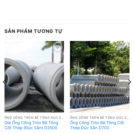
SẢN PHẨM TƯƠNG TỰ
Add to
Add to
wishlist
wishlist
ỐNG CỐNG TRÒN BÊ TÔNG ĐÚC SẴN GIÁ RẺ
ỐNG CỐNG TRÒN BÊ TÔNG ĐÚC SẴN GIÁ RẺ
Giá Ống Cống Tròn Bê Tông
Ống Cống Tròn Bê Tông Cốt
Cốt Thép (Đúc Sẵn) D2500
Thép Đúc Sẵn D700