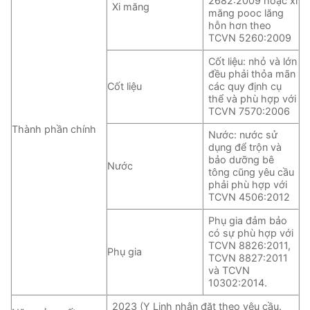
2682:2009 hoặc xi
Xi măng
măng pooc lăng
hỗn hơn theo
TCVN 5260:2009
Cốt liệu: nhỏ và lớn
đều phải thỏa mãn
Cốt liệu
các quy định cụ
thể và phù hợp với
TCVN 7570:2006
Thành phần chính
Nước: nước sử
dụng để trộn và
bảo dưỡng bê
Nước
tông cũng yêu cầu
phải phù hợp với
TCVN 4506:2012
Phụ gia đảm bảo
có sự phù hợp với
TCVN 8826:2011,
Phụ gia
TCVN 8827:2011
và TCVN
10302:2014.
2023 (Y Linh nhận đặt theo yêu cầu.