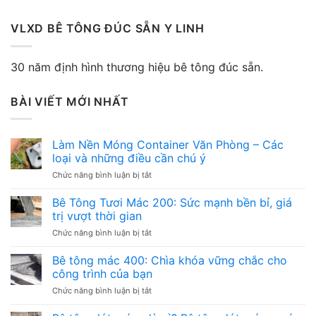
VLXD BÊ TÔNG ĐÚC SẴN Y LINH
30 năm định hình thương hiệu bê tông đúc sẵn.
BÀI VIẾT MỚI NHẤT
Làm Nền Móng Container Văn Phòng – Các
loại và những điều cần chú ý
ở
Chức năng bình luận bị tắt
Làm
Nền
Bê Tông Tươi Mác 200: Sức mạnh bền bỉ, giá
Móng
trị vượt thời gian
Container
ở
Chức năng bình luận bị tắt
Văn
Bê
Phòng
Tông
Bê tông mác 400: Chìa khóa vững chắc cho
–
Tươi
Các
công trình của bạn
Mác
loại
ở
Chức năng bình luận bị tắt
200:
và
Bê
Sức
những
tông