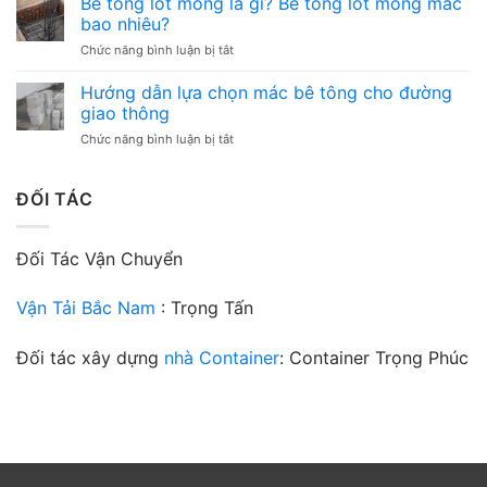
Bê tông lót móng là gì? Bê tông lót móng mác
mạnh
điều
mác
bền
bao nhiêu?
cần
400:
bỉ,
chú
ở
Chức năng bình luận bị tắt
Chìa
giá
ý
Bê
khóa
trị
tông
Hướng dẫn lựa chọn mác bê tông cho đường
vững
vượt
lót
chắc
giao thông
thời
móng
cho
gian
ở
Chức năng bình luận bị tắt
là
công
Hướng
gì?
trình
dẫn
Bê
của
lựa
ĐỐI TÁC
tông
bạn
chọn
lót
mác
móng
bê
mác
Đối Tác Vận Chuyển
tông
bao
cho
nhiêu?
đường
Vận Tải Bắc Nam
: Trọng Tấn
giao
thông
Đối tác xây dựng
nhà Container
: Container Trọng Phúc