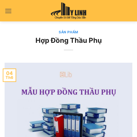
Bỏ
qua
nội
dung
SẢN PHẨM
Hợp Đồng Thầu Phụ
04
Th6