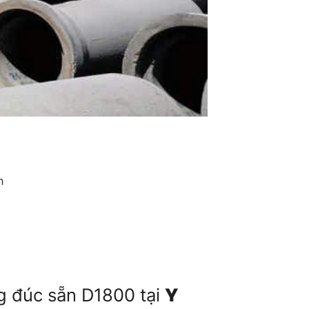
h
g đúc sẵn D1800 tại
Y