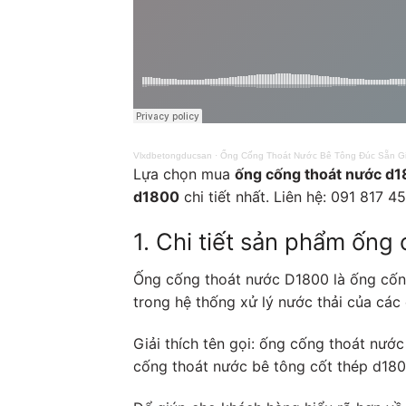
Vlxdbetongducsan
·
Ống Cống Thoát Nước Bê Tông Đúc Sẵn G
Lựa chọn mua
ống cống thoát nước d
d1800
chi tiết nhất. Liên hệ: 091 817 4
1. Chi tiết sản phẩm ống
Ống cống thoát nước D1800 là ống cố
trong hệ thống xử lý nước thải của các
Giải thích tên gọi: ống cống thoát nư
cống thoát nước bê tông cốt thép d18