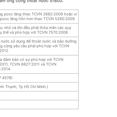
hẩm ống cống thoát nước d1800:
ng pooc lăng theo TCVN 2682:2009 hoặc xi
pooc lăng hỗn hơn theo TCVN 5260:2009
ệu: nhỏ và lớn đều phải thỏa mãn các quy
cụ thể và phù hợp với TCVN 7570:2006
 nước sử dụng để thoát nước và bảo dưỡng
ng cũng yêu cầu phải phù hợp với TCVN
2012
ia đảm bảo có sự phù hợp với TCVN
2011, TCVN 8827:2011 và TCVN
:2014.
7 4578)
ình Thạnh, Tp Hồ Chí Minh.)