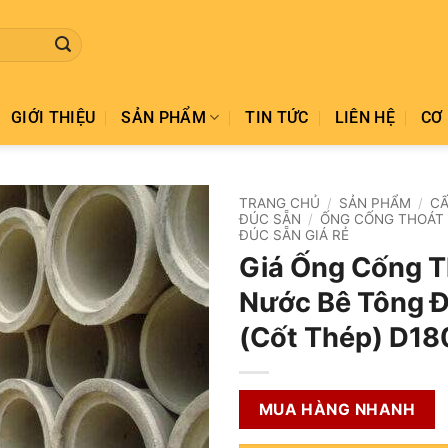
GIỚI THIỆU
SẢN PHẨM
TIN TỨC
LIÊN HỆ
CƠ 
TRANG CHỦ
/
SẢN PHẨM
/
CẤ
ĐÚC SẴN
/
ỐNG CỐNG THOÁT
ĐÚC SẴN GIÁ RẺ
Add to
Giá Ống Cống T
wishlist
Nước Bê Tông 
(Cốt Thép) D1
MUA HÀNG NHANH