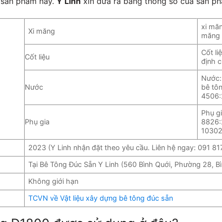
ề sản phẩm này.
Y Linh
xin đưa ra bảng thông số của sản p
xi mă
Xi măng
măng 
Cốt li
Cốt liệu
định 
Nước:
Nước
bê tô
4506:
Phụ g
Phụ gia
8826:
10302
2023 (Y Linh nhận đặt theo yêu cầu. Liên hệ ngay: 091 81
Tại Bê Tông Đúc Sẵn Y Linh (560 Bình Quới, Phường 28, B
Không giới hạn
TCVN về Vật liệu xây dựng bê tông đúc sẵn