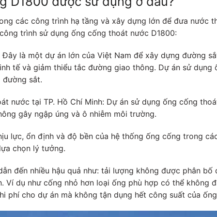
ăng D1800 được sử dụng ở đâu?
ng các công trình hạ tầng và xây dựng lớn để đưa nước tho
c công trình sử dụng ống cống thoát nước D1800:
 Đây là một dự án lớn của Việt Nam để xây dựng đường sắt
kinh tế và giảm thiểu tắc đường giao thông. Dự án sử dụn
 đường sắt.
oát nước tại TP. Hồ Chí Minh: Dự án sử dụng ống cống thoá
không gây ngập úng và ô nhiễm môi trường.
ịu lực, ổn định và độ bền của hệ thống ống cống trong các
lựa chọn lý tưởng.
 dẫn đến nhiều hậu quả như: tải lượng không được phân bố 
. Ví dụ như cống nhỏ hơn loại ống phù hợp có thể không đ
 chi phí cho dự án mà không tận dụng hết công suất của ống