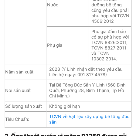
Nước
dưỡng bê tông
cũng yêu cầu phải
phù hợp với TCVN
4506:2012
Phụ gia đảm bảo
có sự phù hợp với
TCVN 8826:2011,
Phụ gia
TCVN 8827:2011
và TCVN
10302:2014.
2023 (Y Linh nhận đặt theo yêu cầu.
Năm sản xuất
Liên hệ ngay: 091 817 4578)
Tại Bê Tông Đúc Sẵn Y Linh (560 Bình
Nơi sản xuất
Quới, Phường 28, Bình Thạnh, Tp Hồ
Chí Minh.)
Số lượng sản xuất
Không giới hạn
TCVN về Vật liệu xây dựng bê tông đúc
Tiêu Chuẩn:
sẵn
2. Ống thoát nước xi măng D1250 được sử