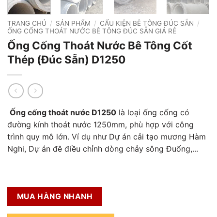
TRANG CHỦ
/
SẢN PHẨM
/
CẤU KIỆN BÊ TÔNG ĐÚC SẴN
/
ỐNG CỐNG THOÁT NƯỚC BÊ TÔNG ĐÚC SẴN GIÁ RẺ
Ống Cống Thoát Nước Bê Tông Cốt
Thép (Đúc Sẵn) D1250
Ống cống thoát nước D1250
là loại ống cống có
đường kính thoát nước 1250mm, phù hợp với công
trình quy mô lớn. Ví dụ như
Dự án cải tạo mương Hàm
Nghi, Dự án đê điều chỉnh dòng chảy sông Đuống,..
.
MUA HÀNG NHANH