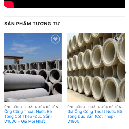
SẢN PHẨM TƯƠNG TỰ
Add to
Add to
wishlist
wishlist
ỐNG CỐNG THOÁT NƯỚC BÊ TÔNG ĐÚC SẴN GIÁ RẺ
ỐNG CỐNG THOÁT NƯỚC BÊ TÔNG ĐÚC SẴN GIÁ RẺ
Ống Cống Thoát Nước Bê
Giá Ống Cống Thoát Nước Bê
Tông Cốt Thép (Đúc Sẵn)
Tông Đúc Sẵn (Cốt Thép)
D1000 – Giá Mới Nhất
D1800