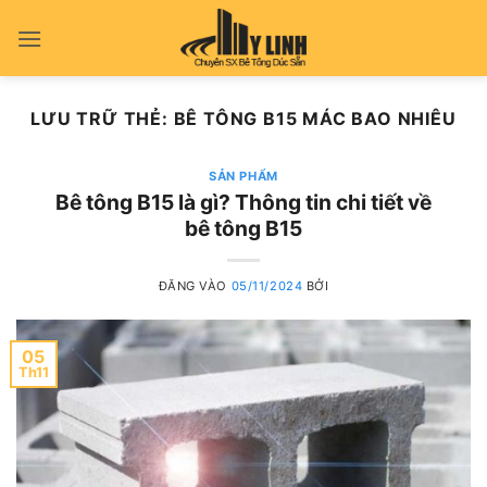
Bỏ
qua
nội
dung
LƯU TRỮ THẺ:
BÊ TÔNG B15 MÁC BAO NHIÊU
SẢN PHẨM
Bê tông B15 là gì? Thông tin chi tiết về
bê tông B15
ĐĂNG VÀO
05/11/2024
BỞI
05
Th11