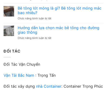
và
Bê
Sức
những
tông
Bê tông lót móng là gì? Bê tông lót móng mác
mạnh
điều
mác
bền
bao nhiêu?
cần
400:
bỉ,
chú
ở
Chức năng bình luận bị tắt
Chìa
giá
ý
Bê
khóa
trị
tông
Hướng dẫn lựa chọn mác bê tông cho đường
vững
vượt
lót
chắc
giao thông
thời
móng
cho
gian
ở
Chức năng bình luận bị tắt
là
công
Hướng
gì?
trình
dẫn
Bê
của
lựa
ĐỐI TÁC
tông
bạn
chọn
lót
mác
móng
bê
mác
Đối Tác Vận Chuyển
tông
bao
cho
nhiêu?
đường
Vận Tải Bắc Nam
: Trọng Tấn
giao
thông
Đối tác xây dựng
nhà Container
: Container Trọng Phúc