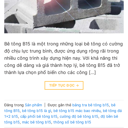
Bê tông B15 là một trong những loại bê tông có cường
độ chịu lực trung bình, được ứng dụng rộng rãi trong
nhiều công trình xây dựng hiện nay. Với khả năng thi
công dễ dàng và giá thành hợp lý, bê tông B15 đã trở
thành lựa chọn phổ biến cho các công […]
TIẾP TỤC ĐỌC
→
Đăng trong
Sản phẩm
|
Được gắn thẻ
bảng tra bê tông b15
,
bê
tông B15
,
bê tông b15 là gì
,
bê tông b15 mác bao nhiêu
,
bê tông đá
1x2 b15
,
cấp phối bê tông b15
,
cường độ bê tông b15
,
độ bền bê
tông b15
,
mác bê tông b15
,
thông số bê tông b15