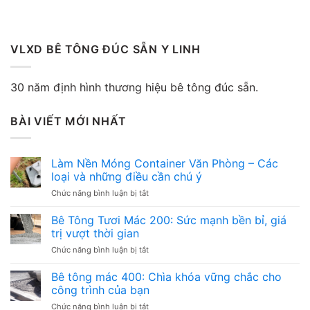
VLXD BÊ TÔNG ĐÚC SẴN Y LINH
30 năm định hình thương hiệu bê tông đúc sẵn.
BÀI VIẾT MỚI NHẤT
Làm Nền Móng Container Văn Phòng – Các
loại và những điều cần chú ý
ở
Chức năng bình luận bị tắt
Làm
Nền
Bê Tông Tươi Mác 200: Sức mạnh bền bỉ, giá
Móng
trị vượt thời gian
Container
ở
Chức năng bình luận bị tắt
Văn
Bê
Phòng
Tông
Bê tông mác 400: Chìa khóa vững chắc cho
–
Tươi
Các
công trình của bạn
Mác
loại
ở
Chức năng bình luận bị tắt
200: