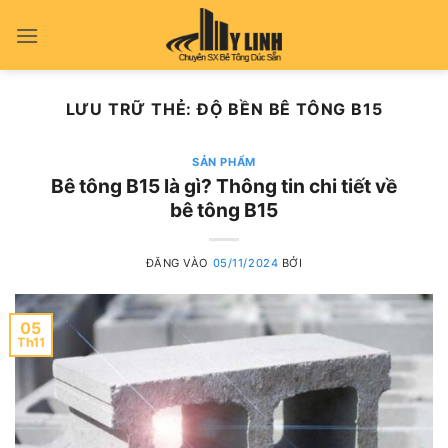
Bỏ
qua
nội
dung
LƯU TRỮ THẺ:
ĐỘ BỀN BÊ TÔNG B15
SẢN PHẨM
Bê tông B15 là gì? Thông tin chi tiết về
bê tông B15
ĐĂNG VÀO
05/11/2024
BỞI
05
Th11