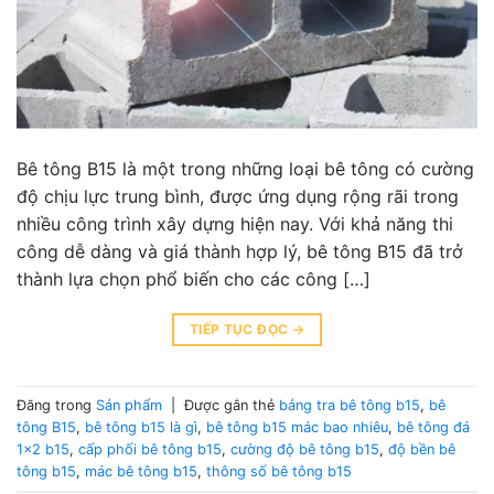
Bê tông B15 là một trong những loại bê tông có cường
độ chịu lực trung bình, được ứng dụng rộng rãi trong
nhiều công trình xây dựng hiện nay. Với khả năng thi
công dễ dàng và giá thành hợp lý, bê tông B15 đã trở
thành lựa chọn phổ biến cho các công […]
TIẾP TỤC ĐỌC
→
Đăng trong
Sản phẩm
|
Được gắn thẻ
bảng tra bê tông b15
,
bê
tông B15
,
bê tông b15 là gì
,
bê tông b15 mác bao nhiêu
,
bê tông đá
1x2 b15
,
cấp phối bê tông b15
,
cường độ bê tông b15
,
độ bền bê
tông b15
,
mác bê tông b15
,
thông số bê tông b15