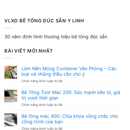
VLXD BÊ TÔNG ĐÚC SẴN Y LINH
30 năm định hình thương hiệu bê tông đúc sẵn.
BÀI VIẾT MỚI NHẤT
Làm Nền Móng Container Văn Phòng – Các
loại và những điều cần chú ý
ở
Chức năng bình luận bị tắt
Làm
Nền
Bê Tông Tươi Mác 200: Sức mạnh bền bỉ, giá
Móng
trị vượt thời gian
Container
ở
Chức năng bình luận bị tắt
Văn
Bê
Phòng
Tông
Bê tông mác 400: Chìa khóa vững chắc cho
–
Tươi
Các
công trình của bạn
Mác
loại
ở
Chức năng bình luận bị tắt
200: