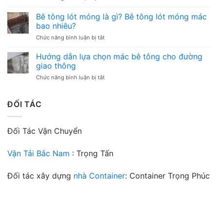
và
Bê
Sức
những
tông
Bê tông lót móng là gì? Bê tông lót móng mác
mạnh
điều
mác
bền
bao nhiêu?
cần
400:
bỉ,
chú
ở
Chức năng bình luận bị tắt
Chìa
giá
ý
Bê
khóa
trị
tông
Hướng dẫn lựa chọn mác bê tông cho đường
vững
vượt
lót
chắc
giao thông
thời
móng
cho
gian
ở
Chức năng bình luận bị tắt
là
công
Hướng
gì?
trình
dẫn
Bê
của
lựa
ĐỐI TÁC
tông
bạn
chọn
lót
mác
móng
bê
mác
Đối Tác Vận Chuyển
tông
bao
cho
nhiêu?
đường
Vận Tải Bắc Nam
: Trọng Tấn
giao
thông
Đối tác xây dựng
nhà Container
: Container Trọng Phúc