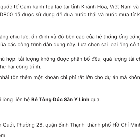
quốc tế Cam Ranh tọa lạc tại tỉnh Khánh Hòa, Việt Nam v
D800 đã được sử dụng để đưa nước thải và nước mưa từ kh
ăng chịu lực, ổn định và độ bền cao của hệ thống ống cống
a các công trình dân dụng này. Lựa chọn sai loại ống có th
ù hợp: tải lượng không được phân bố đều, quá lượng tải c
ư hại công trình.
phải tốn thêm một khoản chi phí rất lớn cho dự án mà khô
 lòng liên hệ
Bê Tông Đúc Sẵn Y Linh
qua:
Bình Quới, Phường 28, quận Bình Thạnh, thành phố Hồ Chí Min
com.