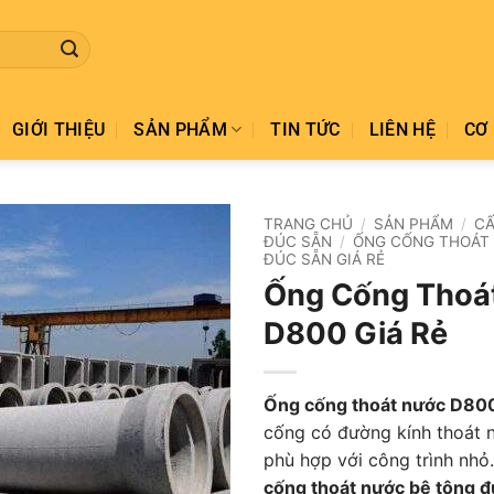
GIỚI THIỆU
SẢN PHẨM
TIN TỨC
LIÊN HỆ
CƠ 
TRANG CHỦ
/
SẢN PHẨM
/
CẤ
ĐÚC SẴN
/
ỐNG CỐNG THOÁT
ĐÚC SẴN GIÁ RẺ
Add to
Ống Cống Thoá
wishlist
D800 Giá Rẻ
Ống cống thoát nước D80
cống có đường kính thoát
phù hợp với công trình nh
cống thoát nước bê tông 