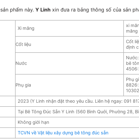
ề sản phẩm này.
Y Linh
xin đưa ra bảng thông số của sản p
xi mă
Xi măng
măng 
Cốt li
Cốt liệu
định 
Nước:
Nước
bê tô
4506:
Phụ g
Phụ gia
8826:
10302
2023 (Y Linh nhận đặt theo yêu cầu. Liên hệ ngay: 091 81
Tại Bê Tông Đúc Sẵn Y Linh (560 Bình Quới, Phường 28, B
Không giới hạn
TCVN về Vật liệu xây dựng bê tông đúc sẵn