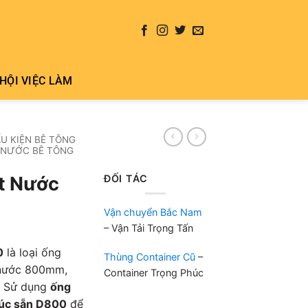
HỘI VIỆC LÀM
U KIỆN BÊ TÔNG
 NƯỚC BÊ TÔNG
ĐỐI TÁC
t Nước
Vận chuyển Bắc Nam
– Vận Tải Trọng Tấn
0
là loại ống
Thùng Container Cũ
–
 nước 800mm,
Container Trọng Phúc
ỏ. Sử dụng
ống
đúc sẵn D800
để